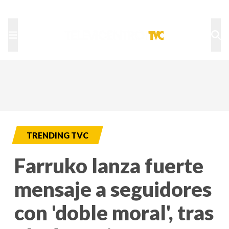
TU NOTA
DEPORTES TVC
HRN
TRENDING TVC
Farruko lanza fuerte
mensaje a seguidores
con 'doble moral', tras