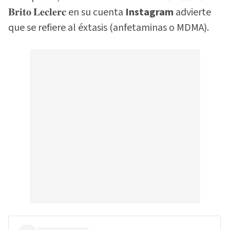
𝐁𝐫𝐢𝐭𝐨 𝐋𝐞𝐜𝐥𝐞𝐫𝐜 en su cuenta
Instagram
advierte
que se refiere al éxtasis (anfetaminas o MDMA).