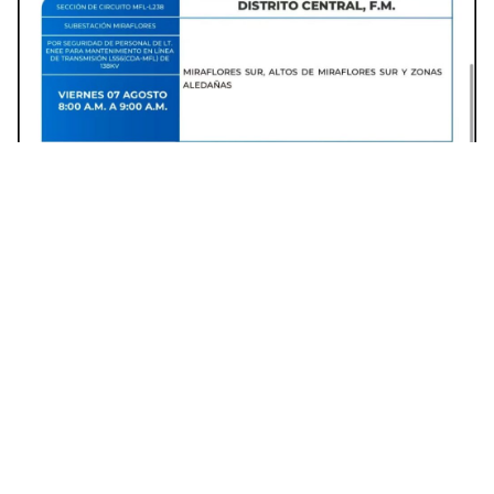
Varias colonias de Francisco Morazán tendrán interrupciones de
energía. Foto: Facebook
La institución explicó que estas acciones se
deben a trabajos relacionados con la línea de
transmisión.