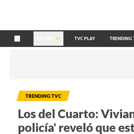
TU NOTA
DEPORTES TVC
HRN
EN VIVO
TVC PLAY
TRENDING 
TRENDING TVC
Los del Cuarto: Vivia
policía' reveló que e