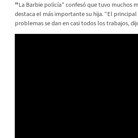
"
La Barbie policía" confesó que tuvo muchos mot
destaca el más importante su hija. “El principal m
problemas se dan en casi todos los trabajos, dij