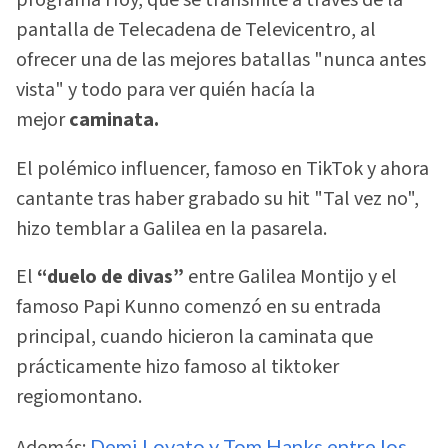
programa Hoy, que se transmite a través de la
pantalla de Telecadena de Televicentro, al
ofrecer una de las mejores batallas "nunca antes
vista" y todo para ver quién hacía la
mejor
caminata.
El polémico influencer, famoso en TikTok y ahora
cantante tras haber grabado su hit "Tal vez no",
hizo temblar a Galilea en la pasarela.
El
“duelo de divas”
entre Galilea Montijo y el
famoso Papi Kunno comenzó en su entrada
principal, cuando hicieron la caminata que
prácticamente hizo famoso al tiktoker
regiomontano.
Además:
Demi Lovato y Tom Hanks entre los