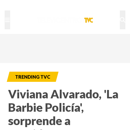
TU NOTA
DEPORTES TVC
HRN
TRENDING TVC
Viviana Alvarado, 'La
Barbie Policía',
sorprende a