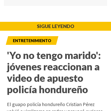
SIGUE LEYENDO
ENTRETENIMIENTO
'Yo no tengo marido':
jóvenes reaccionan a
video de apuesto
policía hondureño
El guapo policía hondureño Cristian Pérez