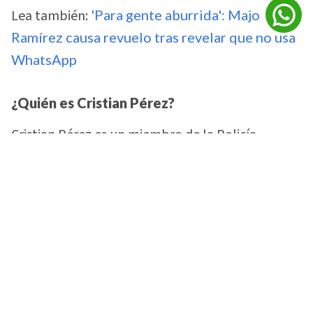
Lea también:
'Para gente aburrida': Majo
Ramírez causa revuelo tras revelar que no usa
WhatsApp
¿Quién es Cristian Pérez?
Cristian Pérez es un miembro de la Policía
Nacional de Honduras que anteriormente
alcanzó notoriedad en redes sociales por su
apariencia.