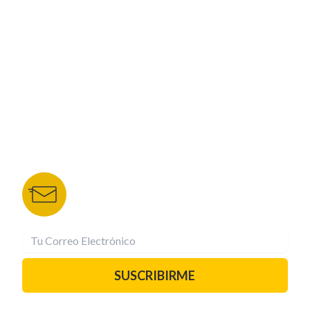
CORPORATIVO
NUESTROS PORTALES
TU NOTA
DEPORTES TVC
HRN
BOLETÍN DE NOTICIAS
Recibe las mejores historias directamente a tu
correo.
¡Suscríbete YA!
SUSCRIBIRME