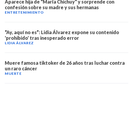
Aparece hija de "María Chichuy" y sorprende con
confesión sobre su madre y sus hermanas
ENTRETENIMIENTO
“Ay, aquí no es”: Lidia Álvarez expone su contenido
'prohibido' tras inesperado error
LIDIA ÁLVAREZ
Muere famosa tiktoker de 26 años tras luchar contra
un raro cáncer
MUERTE
TELEVICENTRO
Contáctanos