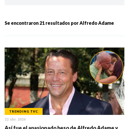
Ordenar por:
MÁS RECIENTES
Se encontraron
21
resultados por
Alfredo Adame
MENOS RECIENTES
Periodo:
IR
TRENDING TVC
22 abr. 2026
Categorias:
Así fue el apasionado beso de Alfredo Adame y