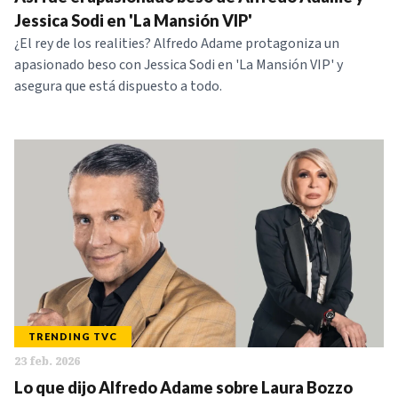
NOTICIAS
Jessica Sodi en 'La Mansión VIP'
¿El rey de los realities? Alfredo Adame protagoniza un
apasionado beso con Jessica Sodi en 'La Mansión VIP' y
SERIES
asegura que está dispuesto a todo.
TRENDING TVC
23 feb. 2026
Lo que dijo Alfredo Adame sobre Laura Bozzo