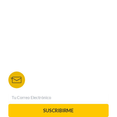
CORPORATIVO
NUESTROS PORTALES
TU NOTA
DEPORTES TVC
HRN
BOLETÍN DE NOTICIAS
Recibe las mejores historias directamente a tu
correo.
¡Suscríbete YA!
SUSCRIBIRME