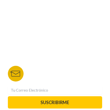
CORPORATIVO
NUESTROS PORTALES
TU NOTA
DEPORTES TVC
HRN
BOLETÍN DE NOTICIAS
Recibe las mejores historias directamente a tu
correo.
¡Suscríbete YA!
SUSCRIBIRME