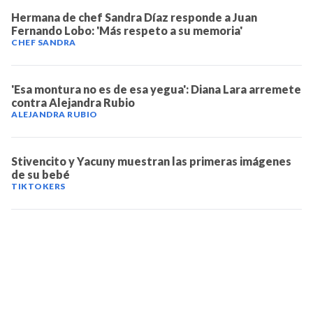
Hermana de chef Sandra Díaz responde a Juan
Fernando Lobo: 'Más respeto a su memoria'
CHEF SANDRA
'Esa montura no es de esa yegua': Diana Lara arremete
contra Alejandra Rubio
ALEJANDRA RUBIO
Stivencito y Yacuny muestran las primeras imágenes
de su bebé
TIKTOKERS
TELEVICENTRO
Contáctanos