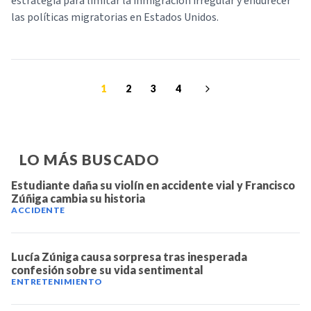
estrategia para limitar la inmigración irregular y endurecer
las políticas migratorias en Estados Unidos.
1
2
3
4
LO MÁS BUSCADO
Estudiante daña su violín en accidente vial y Francisco
Zúñiga cambia su historia
ACCIDENTE
Lucía Zúniga causa sorpresa tras inesperada
confesión sobre su vida sentimental
ENTRETENIMIENTO