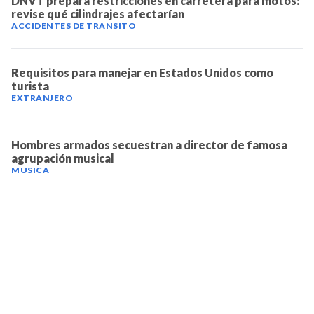
DNVT prepara restricciones en carretera para motos:
revise qué cilindrajes afectarían
ACCIDENTES DE TRANSITO
Requisitos para manejar en Estados Unidos como
turista
EXTRANJERO
Hombres armados secuestran a director de famosa
agrupación musical
MUSICA
TELEVICENTRO
Contáctanos
Mapa del sitio