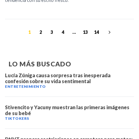
tendencia con su estilo fresco.
1
2
3
4
...
13
14
LO MÁS BUSCADO
Lucía Zúniga causa sorpresa tras inesperada
confesión sobre su vida sentimental
ENTRETENIMIENTO
Stivencito y Yacuny muestran las primeras imágenes
de su bebé
TIKTOKERS