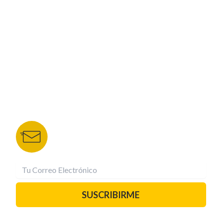
NUESTROS PORTALES
TU NOTA
DEPORTES TVC
HRN
BOLETÍN DE NOTICIAS
Recibe las mejores historias directamente a tu
correo.
¡Suscríbete YA!
SUSCRIBIRME